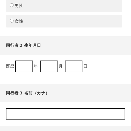
男性
女性
同行者２ 生年月日
西暦
年
月
日
同行者３ 名前（カナ）