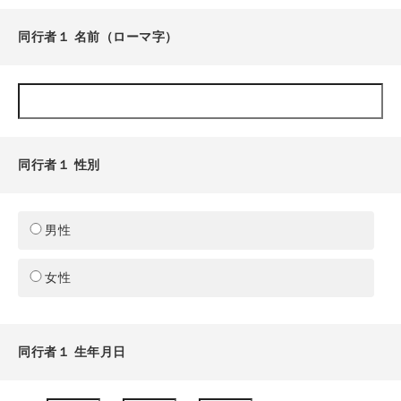
同行者１ 名前（ローマ字）
同行者１ 性別
男性
女性
同行者１ 生年月日