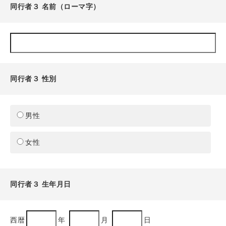
同行者３ 名前（ローマ字）
同行者３ 性別
男性
女性
同行者３ 生年月日
西暦
年
月
日