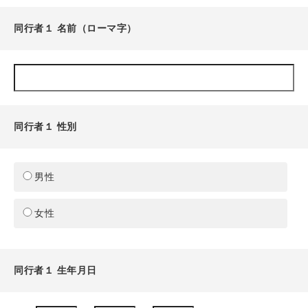
同行者１ 名前（ローマ字）
同行者１ 性別
男性
女性
同行者１ 生年月日