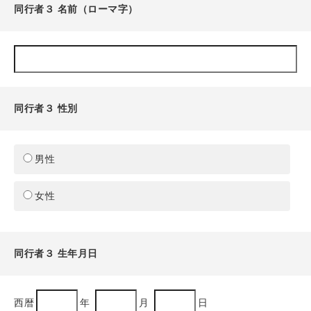
同行者３ 名前（ローマ字）
同行者３ 性別
男性
女性
同行者３ 生年月日
西暦
年
月
日