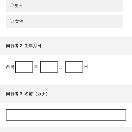
男性
女性
同行者２ 生年月日
西暦
年
月
日
同行者３ 名前（カナ）