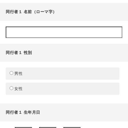
同行者１ 名前（ローマ字）
同行者１ 性別
男性
女性
同行者１ 生年月日