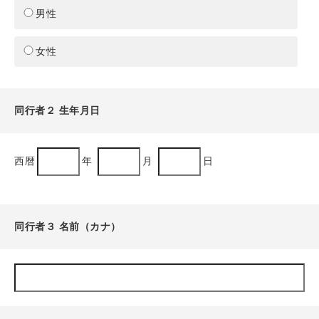
男性
女性
同行者２ 生年月日
西暦
年
月
日
同行者３ 名前（カナ）