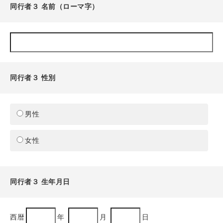
同行者３ 名前（ローマ字）
同行者３ 性別
男性
女性
同行者３ 生年月日
西暦
年
月
日