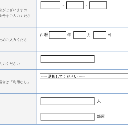
-
-
合がございますの
番号をご入力くださ
西暦
年
月
日
ためご入力くださ
入力ください
場合は「利用なし」
人
部屋