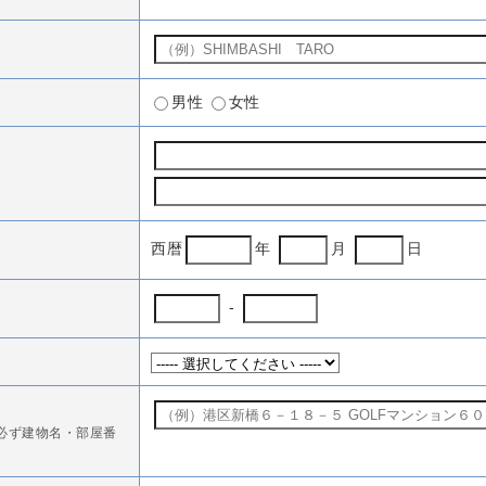
男性
女性
西暦
年
月
日
-
必ず建物名・部屋番