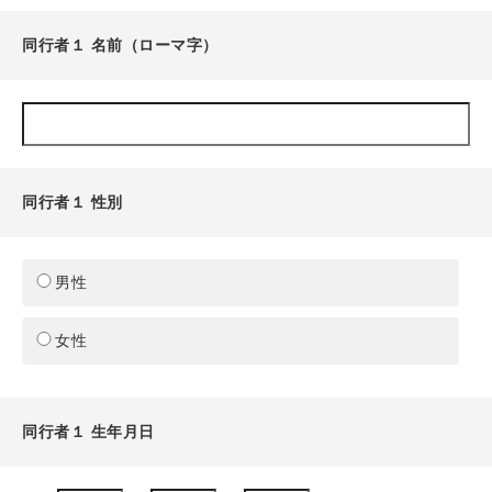
同行者１ 名前（ローマ字）
同行者１ 性別
男性
女性
同行者１ 生年月日