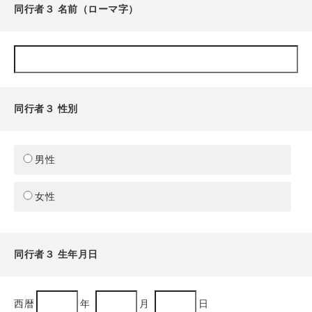
同行者３ 名前（ローマ字）
同行者３ 性別
男性
女性
同行者３ 生年月日
西暦
年
月
日