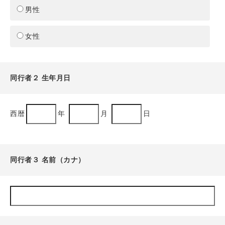
男性
女性
同行者２ 生年月日
西暦
年
月
日
同行者３ 名前（カナ）