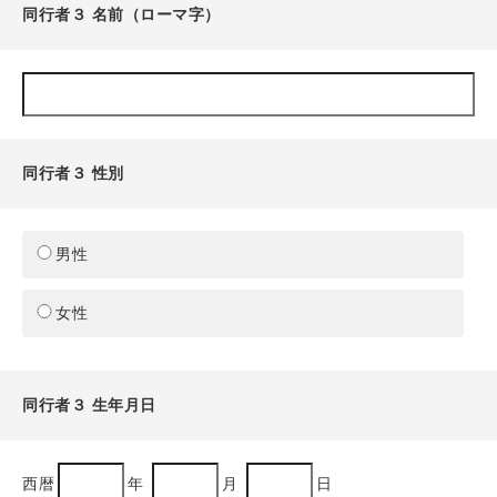
同行者３ 名前（ローマ字）
同行者３ 性別
男性
女性
同行者３ 生年月日
西暦
年
月
日