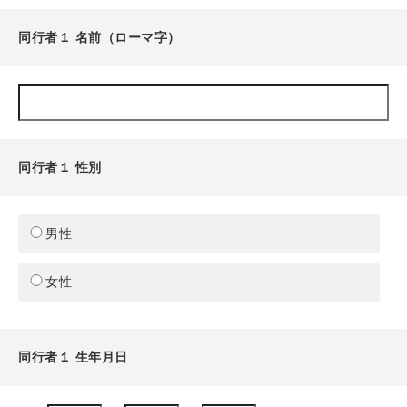
同行者１ 名前（ローマ字）
同行者１ 性別
男性
女性
同行者１ 生年月日