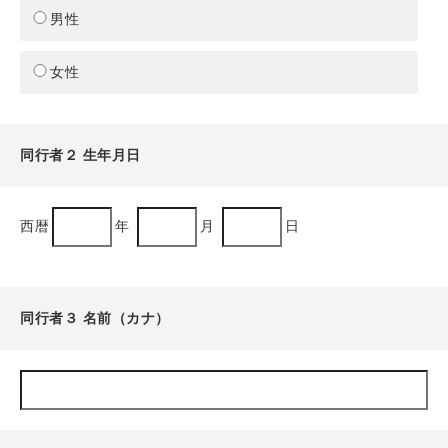
男性
女性
同行者２ 生年月日
西暦
年
月
日
同行者３ 名前（カナ）