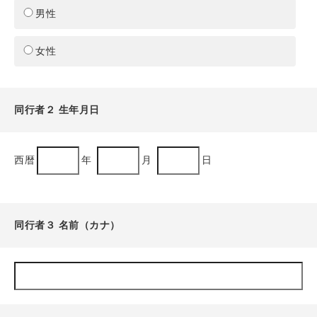
男性
女性
同行者２ 生年月日
西暦
年
月
日
同行者３ 名前（カナ）