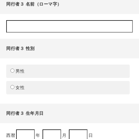
同行者３ 名前（ローマ字）
同行者３ 性別
男性
女性
同行者３ 生年月日
西暦
年
月
日