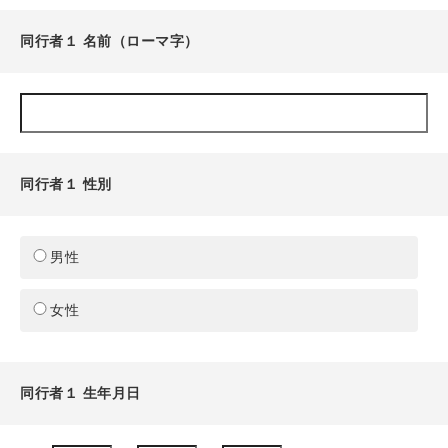
同行者１ 名前（ローマ字）
同行者１ 性別
男性
女性
同行者１ 生年月日