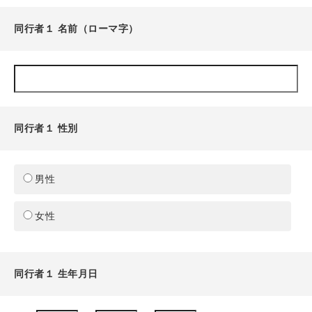
同行者１ 名前（ローマ字）
同行者１ 性別
男性
女性
同行者１ 生年月日