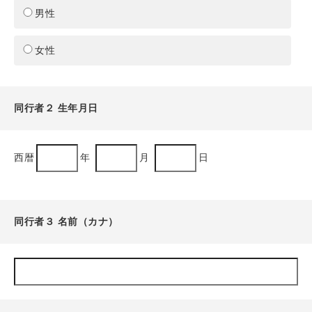
男性
女性
同行者２ 生年月日
西暦
年
月
日
同行者３ 名前（カナ）