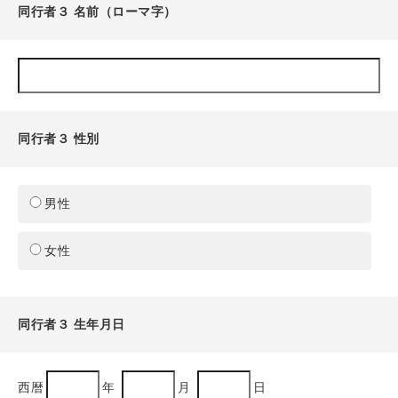
同行者３ 名前（ローマ字）
同行者３ 性別
男性
女性
同行者３ 生年月日
西暦
年
月
日