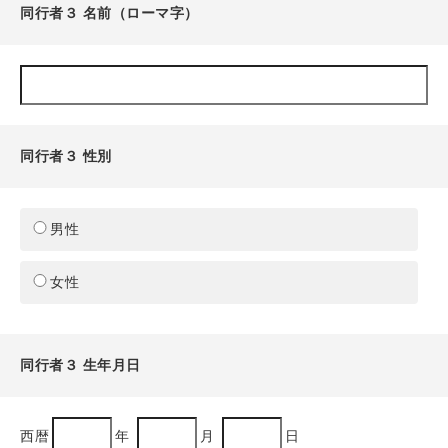
同行者３ 名前（ローマ字）
同行者３ 性別
男性
女性
同行者３ 生年月日
西暦
年
月
日