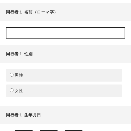
同行者１ 名前（ローマ字）
同行者１ 性別
男性
女性
同行者１ 生年月日