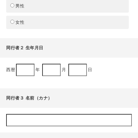
男性
女性
同行者２ 生年月日
西暦
年
月
日
同行者３ 名前（カナ）