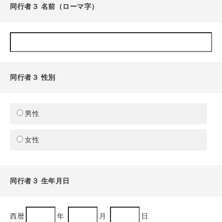
同行者３ 名前（ローマ字）
同行者３ 性別
男性
女性
同行者３ 生年月日
西暦
年
月
日