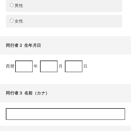
男性
女性
同行者２ 生年月日
西暦
年
月
日
同行者３ 名前（カナ）