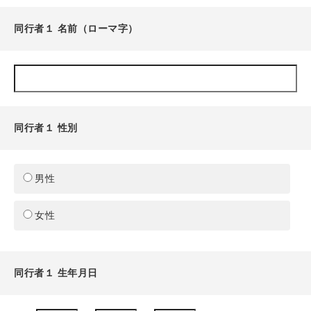
同行者１ 名前（ローマ字）
同行者１ 性別
男性
女性
同行者１ 生年月日