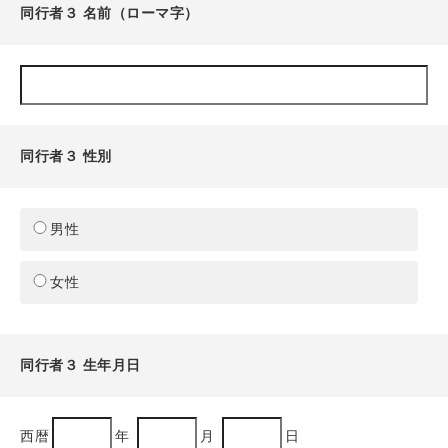
同行者３ 名前（ローマ字）
同行者３ 性別
男性
女性
同行者３ 生年月日
西暦
年
月
日