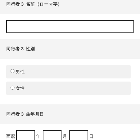
同行者３ 名前（ローマ字）
同行者３ 性別
男性
女性
同行者３ 生年月日
西暦
年
月
日