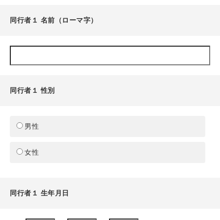
同行者１ 名前（ローマ字）
同行者１ 性別
男性
女性
同行者１ 生年月日