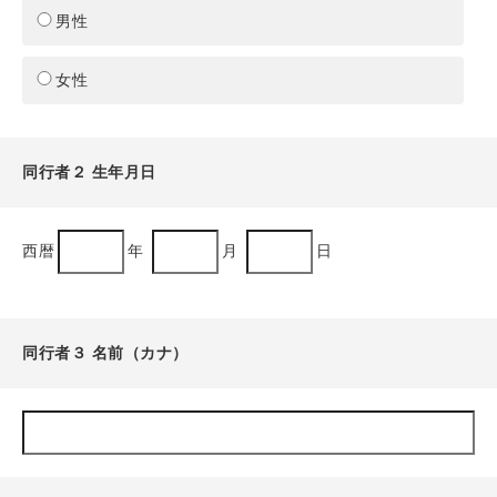
男性
女性
同行者２ 生年月日
西暦
年
月
日
同行者３ 名前（カナ）