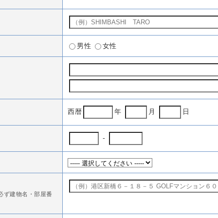
男性
女性
西暦
年
月
日
-
必ず建物名・部屋番