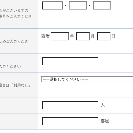
-
-
合がございますの
番号をご入力くださ
西暦
年
月
日
ためご入力くださ
入力ください
場合は「利用なし」
人
部屋