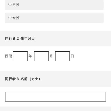
男性
女性
同行者２ 生年月日
西暦
年
月
日
同行者３ 名前（カナ）