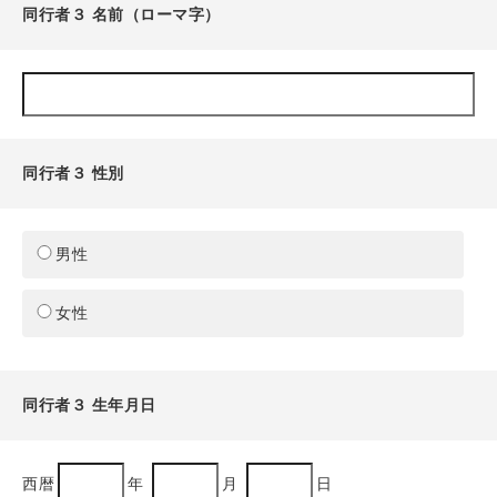
同行者３ 名前（ローマ字）
同行者３ 性別
男性
女性
同行者３ 生年月日
西暦
年
月
日