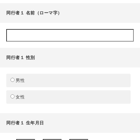
同行者１ 名前（ローマ字）
同行者１ 性別
男性
女性
同行者１ 生年月日