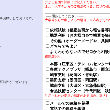
分かる範囲で詳細にご記入ください。
また、大学等からのご相談の場合、次項の確
をお願いしております。
大学等からの申し込みの場合、申込者がその
依頼試験（都産技研から報告書等
機器利用（お客様自身で機器を操
その他（オーダーメードや、共同
。
どちらでもよい
よくわからないのでゼロから相談
複数選択可。
本部（江東区・テレコムセンター
多摩テクノプラザ（昭島市・西立
城東支所（葛飾区・青砥駅）
墨田支所（墨田区・両国駅）
可能性がございます。
城南支所（大田区・京急蒲田駅）
食品技術センター（千代田区・秋
利用されたい拠点の指定がある場合、選択し
メールでの連絡を希望
電話での連絡を希望