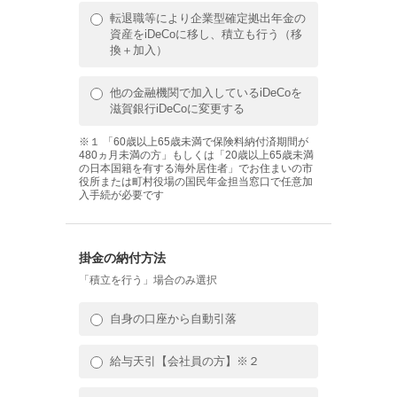
転退職等により企業型確定拠出年金の
資産をiDeCoに移し、積立も行う（移
換＋加入）
他の金融機関で加入しているiDeCoを
滋賀銀行iDeCoに変更する
※１ 「60歳以上65歳未満で保険料納付済期間が
480ヵ月未満の方」もしくは「20歳以上65歳未満
の日本国籍を有する海外居住者」でお住まいの市
役所または町村役場の国民年金担当窓口で任意加
入手続が必要です
掛金の納付方法
「積立を行う」場合のみ選択
自身の口座から自動引落
給与天引【会社員の方】※２