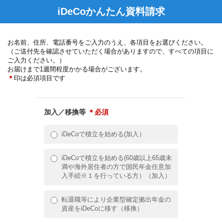
iDeCoかんたん資料請求
お名前、住所、電話番号をご入力のうえ、各項目をお選びください。
（ご送付先を確認させていただく場合がありますので、すべての項目に
ご入力ください。）
お届けまで1週間程度かかる場合がございます。
＊
印は必須項目です
加入／移換等
＊必須
iDeCoで積立を始める(加入）
iDeCoで積立を始める(60歳以上65歳未
満や海外居住者の方で国民年金任意加
入手続※１を行っている方）（加入）
転退職等により企業型確定拠出年金の
資産をiDeCoに移す（移換）