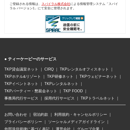
ご登録される情報は、
スパイラル株式会社
による情報管理システム「スパイ
ラル バージョン1」にて安全に管理されます。
ティーケーピーのサービス
TKP貸会議室ネット
CIRQ
TKPレンタルオフィスネット
TKPホテル&リゾート
TKP研修ネット
TKPウェビナーネット
TKPイベントネット
TKPレンタルネット
TKPパーティー・懇親会ネット
TKP FOOD
事務局代行サービス
採用代行サービス
TKPトラベルネット
お問い合わせ
宿泊約款
利用規約・キャンセルポリシー
プライバシーポリシー
ソーシャルメディアガイドライン
外部送信規律に基づく表記
運営会社
グループ企業