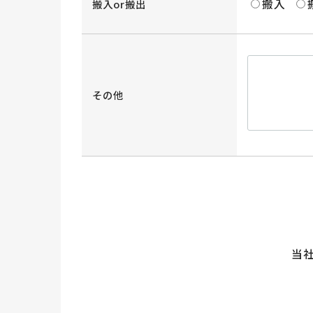
搬入
搬入or搬出
その他
当