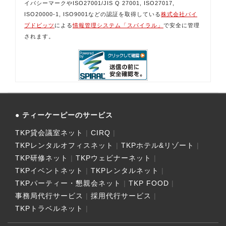
イバシーマークやISO27001/JIS Q 27001, ISO27017,
ISO20000-1, ISO9001などの認証を取得している
株式会社パイ
プドビッツ
による
情報管理システム「スパイラル」
で安全に管理
されます。
ティーケーピーのサービス
TKP貸会議室ネット
CIRQ
TKPレンタルオフィスネット
TKPホテル&リゾート
TKP研修ネット
TKPウェビナーネット
TKPイベントネット
TKPレンタルネット
TKPパーティー・懇親会ネット
TKP FOOD
事務局代行サービス
採用代行サービス
TKPトラベルネット