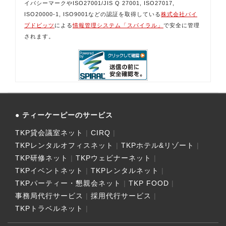
イバシーマークやISO27001/JIS Q 27001, ISO27017,
ISO20000-1, ISO9001などの認証を取得している
株式会社パイ
プドビッツ
による
情報管理システム「スパイラル」
で安全に管理
されます。
ティーケーピーのサービス
TKP貸会議室ネット
CIRQ
TKPレンタルオフィスネット
TKPホテル&リゾート
TKP研修ネット
TKPウェビナーネット
TKPイベントネット
TKPレンタルネット
TKPパーティー・懇親会ネット
TKP FOOD
事務局代行サービス
採用代行サービス
TKPトラベルネット