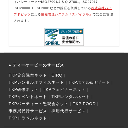
イバシーマークやISO27001/JIS Q 27001, ISO27017,
ISO20000-1, ISO9001などの認証を取得している
株式会社パイ
プドビッツ
による
情報管理システム「スパイラル」
で安全に管理
されます。
ティーケーピーのサービス
TKP貸会議室ネット
CIRQ
TKPレンタルオフィスネット
TKPホテル&リゾート
TKP研修ネット
TKPウェビナーネット
TKPイベントネット
TKPレンタルネット
TKPパーティー・懇親会ネット
TKP FOOD
事務局代行サービス
採用代行サービス
TKPトラベルネット