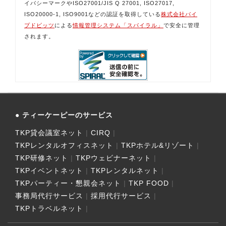
イバシーマークやISO27001/JIS Q 27001, ISO27017,
ISO20000-1, ISO9001などの認証を取得している
株式会社パイ
プドビッツ
による
情報管理システム「スパイラル」
で安全に管理
されます。
ティーケーピーのサービス
TKP貸会議室ネット
CIRQ
TKPレンタルオフィスネット
TKPホテル&リゾート
TKP研修ネット
TKPウェビナーネット
TKPイベントネット
TKPレンタルネット
TKPパーティー・懇親会ネット
TKP FOOD
事務局代行サービス
採用代行サービス
TKPトラベルネット