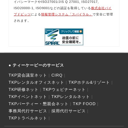
イバシーマークやISO27001/JIS Q 27001, ISO27017,
ISO20000-1, ISO9001などの認証を取得している
株式会社パイ
プドビッツ
による
情報管理システム「スパイラル」
で安全に管理
されます。
ティーケーピーのサービス
TKP貸会議室ネット
CIRQ
TKPレンタルオフィスネット
TKPホテル&リゾート
TKP研修ネット
TKPウェビナーネット
TKPイベントネット
TKPレンタルネット
TKPパーティー・懇親会ネット
TKP FOOD
事務局代行サービス
採用代行サービス
TKPトラベルネット