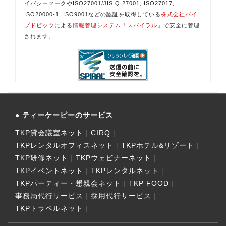
イバシーマークやISO27001/JIS Q 27001, ISO27017,
ISO20000-1, ISO9001などの認証を取得している
株式会社パイ
プドビッツ
による
情報管理システム「スパイラル」
で安全に管理
されます。
ティーケーピーのサービス
TKP貸会議室ネット
CIRQ
TKPレンタルオフィスネット
TKPホテル&リゾート
TKP研修ネット
TKPウェビナーネット
TKPイベントネット
TKPレンタルネット
TKPパーティー・懇親会ネット
TKP FOOD
事務局代行サービス
採用代行サービス
TKPトラベルネット