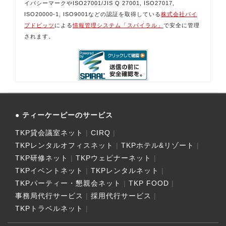
イバシーマークやISO27001/JIS Q 27001, ISO27017,
ISO20000-1, ISO9001などの認証を取得している
株式会社パイ
プドビッツ
による
情報管理システム「スパイラル」
で安全に管理
されます。
ティーケーピーのサービス
TKP貸会議室ネット
CIRQ
TKPレンタルオフィスネット
TKPホテル&リゾート
TKP研修ネット
TKPウェビナーネット
TKPイベントネット
TKPレンタルネット
TKPパーティー・懇親会ネット
TKP FOOD
事務局代行サービス
採用代行サービス
TKPトラベルネット