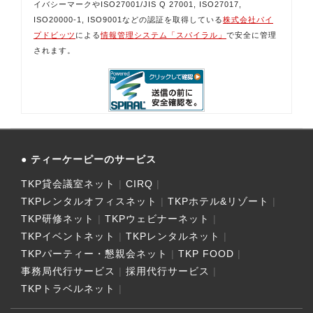
イバシーマークやISO27001/JIS Q 27001, ISO27017,
ISO20000-1, ISO9001などの認証を取得している
株式会社パイ
プドビッツ
による
情報管理システム「スパイラル」
で安全に管理
されます。
ティーケーピーのサービス
TKP貸会議室ネット
CIRQ
TKPレンタルオフィスネット
TKPホテル&リゾート
TKP研修ネット
TKPウェビナーネット
TKPイベントネット
TKPレンタルネット
TKPパーティー・懇親会ネット
TKP FOOD
事務局代行サービス
採用代行サービス
TKPトラベルネット