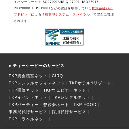
イバシーマークやISO27001/JIS Q 27001, ISO27017,
ISO20000-1, ISO9001などの認証を取得している
株式会社パイ
プドビッツ
による
情報管理システム「スパイラル」
で安全に管理
されます。
ティーケーピーのサービス
TKP貸会議室ネット
CIRQ
TKPレンタルオフィスネット
TKPホテル&リゾート
TKP研修ネット
TKPウェビナーネット
TKPイベントネット
TKPレンタルネット
TKPパーティー・懇親会ネット
TKP FOOD
事務局代行サービス
採用代行サービス
TKPトラベルネット