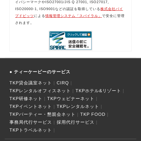
イバシーマークやISO27001/JIS Q 27001, ISO27017,
ISO20000-1, ISO9001などの認証を取得している
株式会社パイ
プドビッツ
による
情報管理システム「スパイラル」
で安全に管理
されます。
ティーケーピーのサービス
TKP貸会議室ネット
CIRQ
TKPレンタルオフィスネット
TKPホテル&リゾート
TKP研修ネット
TKPウェビナーネット
TKPイベントネット
TKPレンタルネット
TKPパーティー・懇親会ネット
TKP FOOD
事務局代行サービス
採用代行サービス
TKPトラベルネット