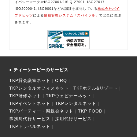
イバシーマークやISO27001/JIS Q 27001, ISO27017,
ISO20000-1, ISO9001などの認証を取得している
株式会社パイ
プドビッツ
による
情報管理システム「スパイラル」
で安全に管理
されます。
ティーケーピーのサービス
TKP貸会議室ネット
CIRQ
TKPレンタルオフィスネット
TKPホテル&リゾート
TKP研修ネット
TKPウェビナーネット
TKPイベントネット
TKPレンタルネット
TKPパーティー・懇親会ネット
TKP FOOD
事務局代行サービス
採用代行サービス
TKPトラベルネット