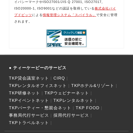
イバシーマークやISO27001/JIS Q 27001, ISO27017,
ISO20000-1, ISO9001などの認証を取得している
株式会社パイ
プドビッツ
による
情報管理システム「スパイラル」
で安全に管理
されます。
ティーケーピーのサービス
TKP貸会議室ネット
CIRQ
TKPレンタルオフィスネット
TKPホテル&リゾート
TKP研修ネット
TKPウェビナーネット
TKPイベントネット
TKPレンタルネット
TKPパーティー・懇親会ネット
TKP FOOD
事務局代行サービス
採用代行サービス
TKPトラベルネット