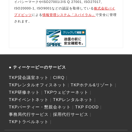
イバシーマークやISO27001/JIS Q 27001, ISO27017,
ISO20000-1, ISO9001などの認証を取得している
株式会社パイ
プドビッツ
による
情報管理システム「スパイラル」
で安全に管理
されます。
ティーケーピーのサービス
TKP貸会議室ネット
CIRQ
TKPレンタルオフィスネット
TKPホテル&リゾート
TKP研修ネット
TKPウェビナーネット
TKPイベントネット
TKPレンタルネット
TKPパーティー・懇親会ネット
TKP FOOD
事務局代行サービス
採用代行サービス
TKPトラベルネット