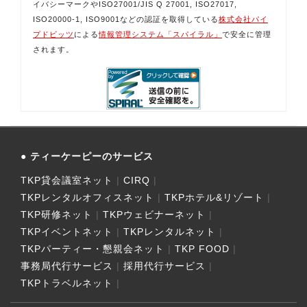
イバシーマークやISO27001/JIS Q 27001, ISO27017,
ISO20000-1, ISO9001などの認証を取得している
株式会社パイ
プドビッツ
による
情報管理システム「スパイラル」
で安全に管理
されます。
ティーケーピーのサービス
TKP貸会議室ネット
CIRQ
TKPレンタルオフィスネット
TKPホテル&リゾート
TKP研修ネット
TKPウェビナーネット
TKPイベントネット
TKPレンタルネット
TKPパーティー・懇親会ネット
TKP FOOD
事務局代行サービス
採用代行サービス
TKPトラベルネット