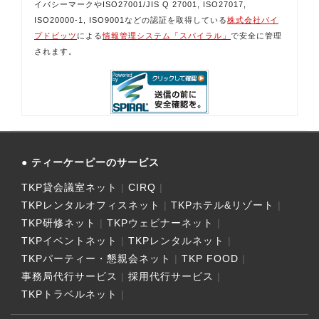
イバシーマークやISO27001/JIS Q 27001, ISO27017,
ISO20000-1, ISO9001などの認証を取得している
株式会社パイ
プドビッツ
による
情報管理システム「スパイラル」
で安全に管理
されます。
ティーケーピーのサービス
TKP貸会議室ネット
CIRQ
TKPレンタルオフィスネット
TKPホテル&リゾート
TKP研修ネット
TKPウェビナーネット
TKPイベントネット
TKPレンタルネット
TKPパーティー・懇親会ネット
TKP FOOD
事務局代行サービス
採用代行サービス
TKPトラベルネット