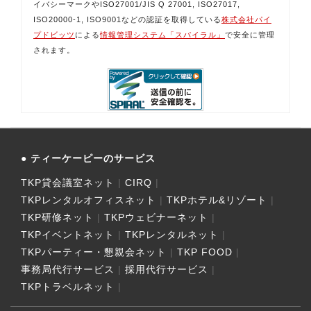
イバシーマークやISO27001/JIS Q 27001, ISO27017,
ISO20000-1, ISO9001などの認証を取得している
株式会社パイ
プドビッツ
による
情報管理システム「スパイラル」
で安全に管理
されます。
ティーケーピーのサービス
TKP貸会議室ネット
CIRQ
TKPレンタルオフィスネット
TKPホテル&リゾート
TKP研修ネット
TKPウェビナーネット
TKPイベントネット
TKPレンタルネット
TKPパーティー・懇親会ネット
TKP FOOD
事務局代行サービス
採用代行サービス
TKPトラベルネット