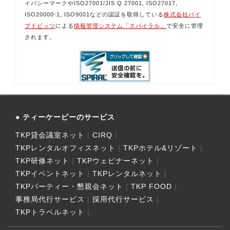
イバシーマークやISO27001/JIS Q 27001, ISO27017,
ISO20000-1, ISO9001などの認証を取得している
株式会社パイ
プドビッツ
による
情報管理システム「スパイラル」
で安全に管理
されます。
ティーケーピーのサービス
TKP貸会議室ネット
CIRQ
TKPレンタルオフィスネット
TKPホテル&リゾート
TKP研修ネット
TKPウェビナーネット
TKPイベントネット
TKPレンタルネット
TKPパーティー・懇親会ネット
TKP FOOD
事務局代行サービス
採用代行サービス
TKPトラベルネット