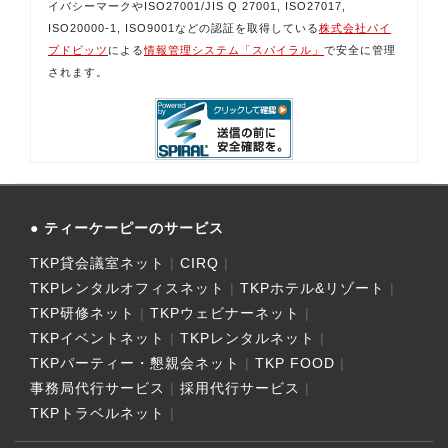
イバシーマークやISO27001/JIS Q 27001, ISO27017,
ISO20000-1, ISO9001などの認証を取得している
株式会社パイ
プドビッツ
による
情報管理システム「スパイラル」
で安全に管理
されます。
ティーケーピーのサービス
TKP貸会議室ネット
CIRQ
TKPレンタルオフィスネット
TKPホテル&リゾート
TKP研修ネット
TKPウェビナーネット
TKPイベントネット
TKPレンタルネット
TKPパーティー・懇親会ネット
TKP FOOD
事務局代行サービス
採用代行サービス
TKPトラベルネット