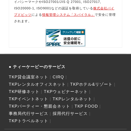
イバシーマークやISO27001/JIS Q 27001, ISO27017,
ISO20000-1, ISO9001などの認証を取得している
株式会社パイ
プドビッツ
による
情報管理システム「スパイラル」
で安全に管理
されます。
ティーケーピーのサービス
TKP貸会議室ネット
CIRQ
TKPレンタルオフィスネット
TKPホテル&リゾート
TKP研修ネット
TKPウェビナーネット
TKPイベントネット
TKPレンタルネット
TKPパーティー・懇親会ネット
TKP FOOD
事務局代行サービス
採用代行サービス
TKPトラベルネット