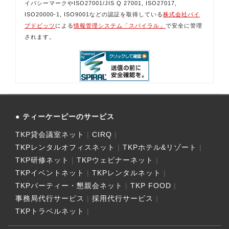
イバシーマークやISO27001/JIS Q 27001, ISO27017,
ISO20000-1, ISO9001などの認証を取得している
株式会社パイ
プドビッツ
による
情報管理システム「スパイラル」
で安全に管理
されます。
ティーケーピーのサービス
TKP貸会議室ネット
CIRQ
TKPレンタルオフィスネット
TKPホテル&リゾート
TKP研修ネット
TKPウェビナーネット
TKPイベントネット
TKPレンタルネット
TKPパーティー・懇親会ネット
TKP FOOD
事務局代行サービス
採用代行サービス
TKPトラベルネット