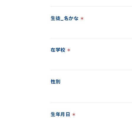
生徒_名かな
＊
在学校
＊
性別
生年月日
＊