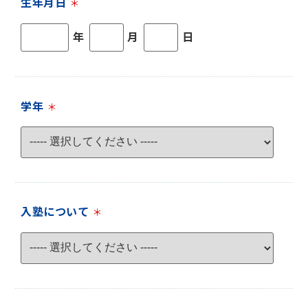
生年月日
＊
年
月
日
学年
＊
入塾について
＊