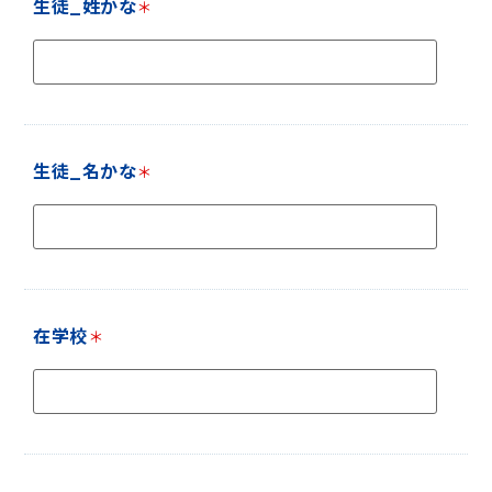
生徒_姓かな
＊
生徒_名かな
＊
在学校
＊