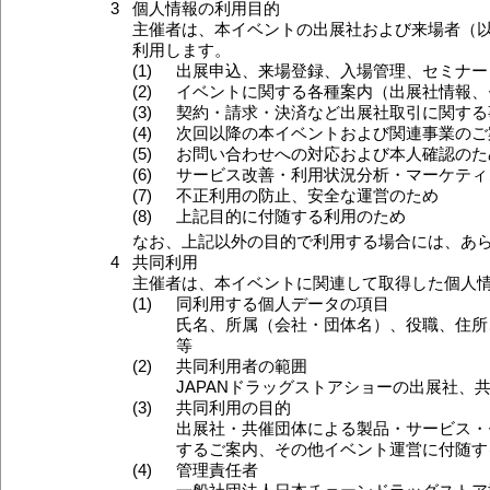
3
個人情報の利用目的
主催者は、本イベントの出展社および来場者（
利用します。
(1)
出展申込、来場登録、入場管理、セミナー
(2)
イベントに関する各種案内（出展社情報、
(3)
契約・請求・決済など出展社取引に関する
(4)
次回以降の本イベントおよび関連事業のご
(5)
お問い合わせへの対応および本人確認のた
(6)
サービス改善・利用状況分析・マーケティ
(7)
不正利用の防止、安全な運営のため
(8)
上記目的に付随する利用のため
なお、上記以外の目的で利用する場合には、あ
4
共同利用
主催者は、本イベントに関連して取得した個人
(1)
同利用する個人データの項目
氏名、所属（会社・団体名）、役職、住所
等
(2)
共同利用者の範囲
JAPANドラッグストアショーの出展社
(3)
共同利用の目的
出展社・共催団体による製品・サービス・
するご案内、その他イベント運営に付随す
(4)
管理責任者