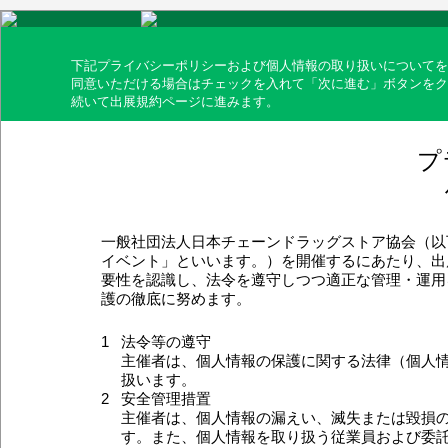
下記プライバシーポリシーおよび個人情報の取り扱いについてを
同意いただける場合はチェックを入れて「次に進む」ボタンをク
続いて出展規約ページに進みます。
プ
一般社団法人日本チェーンドラッグストア協会（以
イベント」といいます。）を開催するにあたり、出
要性を認識し、法令を遵守しつつ適正な管理・運用
護の徹底に努めます。
1
法令等の遵守
主催者は、個人情報の保護に関する法律（個人
扱います。
2
安全管理措置
主催者は、個人情報の漏えい、滅失または毀損
す。また、個人情報を取り扱う従業員および委