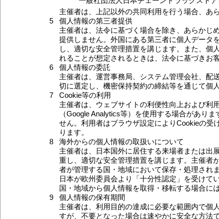
一般社団法人日本チェーンドラッグストア
主催者は、上記以外の共同利用を行う場合、あ
5
個人情報の第三者提供
主催者は、法令に基づく場合を除き、あらかじ
提供しません。外国にある第三者に個人データ
し、適切な安全管理措置を講じます。また、個
れることが想定されるときは、法令に基づきお
6
個人情報の委託
主催者は、運営事務局、システム管理会社、配
切に選定し、機密保持契約の締結等を通じて個
7
Cookie等の利用
主催者は、ウェブサイトの利便性向上および利用
（Google Analytics等）を使用する場
せん。利用者はブラウザ設定によりCookie
ります。
8
海外からの個人情報の取扱いについて
主催者は、日本国外に居住する来場者または出
重し、適切な安全管理措置を講じます。主催者
者が管理する国・地域において保存・処理されま
日本が欧州委員会より「十分性認定」を受けてい
国・地域から個人情報を取得・移転する場合に
9
個人情報の保有期間
主催者は、利用目的の達成に必要な範囲内で個
すが、不要となった場合は速やかに安全な方法