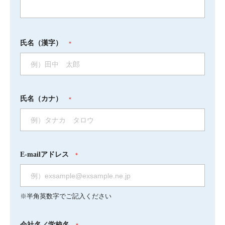
氏名（漢字）
＊
氏名（カナ）
＊
E-mailアドレス
＊
※半角英数字でご記入ください
会社名／学校名