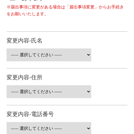
本申込により提出された個人情報の利用目的につい
※届出事項に変更がある場合は「届出事項変更」からお手続き
ては、（https://www.urishinkumi.com/pp/#box02）をご参照く
をお願いいたします。
ださい。
５．預貯金口座付番の結果通知について
非対面の場合はe-mail、郵送等によりお客様宛に結果
変更内容-氏名
通知がなされます。
必要書類・確認事項等
【確認事項】
口座管理法に基づく付番への同意※1
変更内容-住所
本人確認情報（氏名、住所等）
個人番号
※1：口座管理法に基づく付番の趣旨についてご理解いただ
き、以下の点について承諾していただく必要があります。預
貯金者の個人番号は、所得税法、生活保護法、預金保険法そ
変更内容-電話番号
の他の法令の規定に基づく手続において預貯金者の預貯金口
座を特定するために利用され得るものであること。
※2：顔写真付きの公的書類による本人確認（1点で確認可