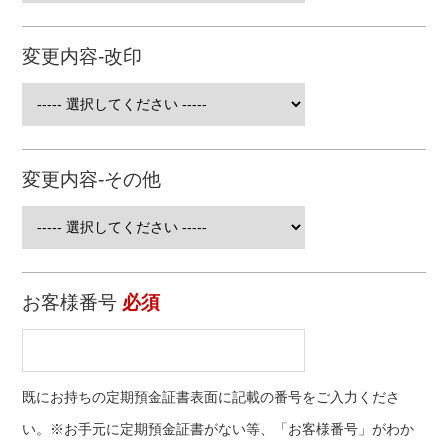
能）または、顔写真のない公的書類による本人確認（2点の原
本で確認可能）をご提示いただく必要があります。
※3：申込時点で有効かつ最新の記載のある「マイナンバーカ
変更内容-改印
ード」、「通知カード」、「住民票の写しまたは住民票の記
載事項証明書（個人番号の記載のあるもの）」のいずれかの
提示が必要となります。
【個人番号の利用目的】
変更内容-その他
個人情報等のうち個人番号および個人番号を含む個人情報に
ついては、下記利用目的の達成に必要な範囲でのみ利用いた
します。
① 出資配当金の支払に関する法定調書作成・提供事務
② 金融商品取引に関する口座開設の申請・届出事務
お客様番号
必須
③ 金融商品取引に関する法定調書作成・提供事務
④ 国外送金等取引に関する法定調書作成・提供事務
⑤ 非課税貯蓄制度等の適用に関する事務
⑥ 教育等資金非課税制度等に関する法定書類作成・提供事
務
既にお持ちの定期預金証書表面に記載の番号をご入力くださ
⑦ 預金保険法に基づく名寄せ・税務調査（犯則調査および
い。※お手元に定期預金証書がない等、「お客様番号」がわか
滞納処分のための調査を含む）・社会保障における資力調査