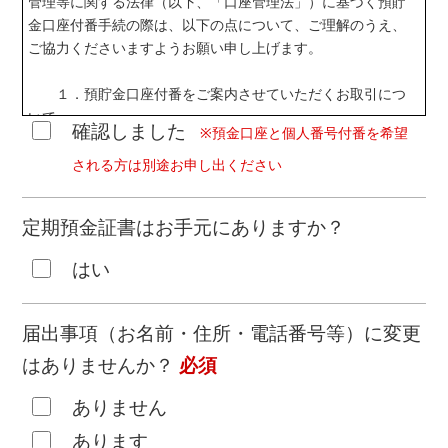
管理等に関する法律（以下、「口座管理法」）に基づく預貯
金口座付番手続の際は、以下の点について、ご理解のうえ、
ご協力くださいますようお願い申し上げます。
１．預貯金口座付番をご案内させていただくお取引につ
いて
確認しました
※預金口座と個人番号付番を希望
口座開設を行うお客様に対して、預貯金口座付番の
ご案内をさせていただきます。
される方は別途お申し出ください
２．預貯金口座付番の対象となる預貯金口座について
定期預金証書はお手元にありますか？
本申込を行うお客様名義の全ての預貯金口座が付番
対象となります。
はい
３．最新の個人情報の提供について
本申込時、お客様の氏名・住所・生年月日・個人番
届出事項（お名前・住所・電話番号等）に変更
号等をご確認させていただきます。金融機関に届け出されて
はありませんか？
必須
いる情報が最新でない場合は、届出情報の変更手続等を行っ
ていただく必要があります。
ありません
４．個人情報の利用目的について
あります