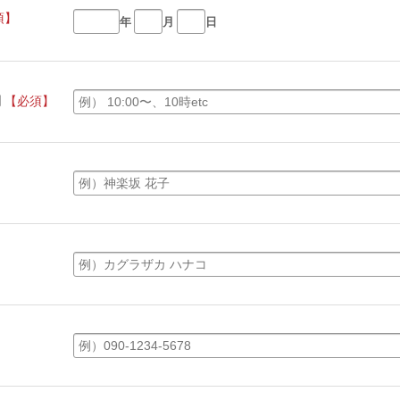
須】
年
月
日
間
【必須】