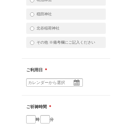
穏田神社
北谷稲荷神社
その他 ※備考欄にご記入ください
ご利用日
＊
ご祈祷時間
＊
時
分