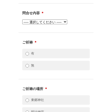
問合せ内容
＊
ご祈祷
＊
有
無
ご祈祷の場所
＊
東郷神社
明治神宮