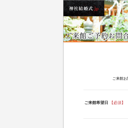
ご来館お
ご来館希望日
【必須】