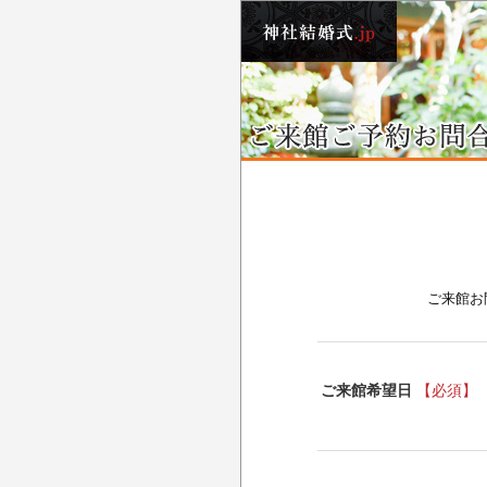
ご来館お
ご来館希望日
【必須】