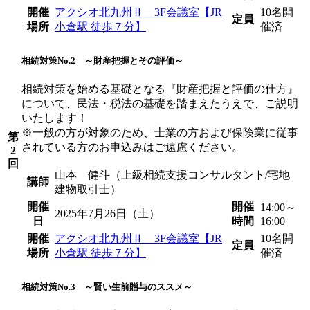
開催
アクシオ北九州Ⅱ 3F会議室【JR
10名
開
定員
場所
小倉駅 徒歩７分】
催済
相続対策No.2 ～財産把握とその評価～
相続対策を始める基礎となる『財産把握と評価の仕方』
について、民法・税法の基礎を踏まえたうえで、ご説明
いたします！
※一般の方が対象のため、士業の方および保険業に従事
第
されている方のお申込みはご遠慮ください。
2
回
山本 健斗（上級相続支援コンサルタント/宅地
講師
建物取引士）
開催
開催
14:00～
2025年7月26日（土）
日
時間
16:00
開催
アクシオ北九州Ⅱ 3F会議室【JR
10名
開
定員
場所
小倉駅 徒歩７分】
催済
相続対策No.3 ～賢い生前贈与のススメ～