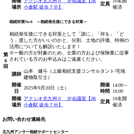
開催
アクシオ北九州Ⅱ 3F会議室【JR
10名
開
定員
場所
小倉駅 徒歩７分】
催済
相続対策No.6 ～相続発生後にできる対策～
相続発生後にできる対策として「誰に」「何を」「ど
う」渡した方がいいのかと、分割、土地の評価、特例の
活用についても解説いたします！
※一般の方が対象のため、士業の方および保険業に従事
第
されている方のお申込みはご遠慮ください。
6
回
山本 健斗（上級相続支援コンサルタント/宅地
講師
建物取引士）
開催
開催
14:00～
2025年9月20日（土）
日
時間
16:00
開催
アクシオ北九州Ⅱ 3F会議室【JR
10名
開
定員
場所
小倉駅 徒歩７分】
催済
お問い合わせ連絡先
北九州アンサー相続サポートセンター