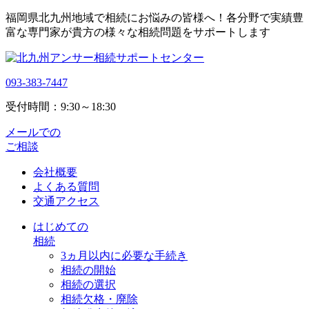
福岡県北九州地域で相続にお悩みの皆様へ！各分野で実績豊
富な専門家が貴方の様々な相続問題をサポートします
093-383-7447
受付時間：9:30～18:30
メールでの
ご相談
会社概要
よくある質問
交通アクセス
はじめての
相続
3ヵ月以内に必要な手続き
相続の開始
相続の選択
相続欠格・廃除