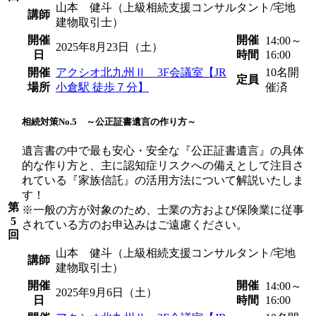
山本 健斗（上級相続支援コンサルタント/宅地
講師
建物取引士）
開催
開催
14:00～
2025年8月23日（土）
日
時間
16:00
開催
アクシオ北九州Ⅱ 3F会議室【JR
10名
開
定員
場所
小倉駅 徒歩７分】
催済
相続対策No.5 ～公正証書遺言の作り方～
遺言書の中で最も安心・安全な『公正証書遺言』の具体
的な作り方と、主に認知症リスクへの備えとして注目さ
れている『家族信託』の活用方法について解説いたしま
す！
第
※一般の方が対象のため、士業の方および保険業に従事
5
されている方のお申込みはご遠慮ください。
回
山本 健斗（上級相続支援コンサルタント/宅地
講師
建物取引士）
開催
開催
14:00～
2025年9月6日（土）
日
時間
16:00