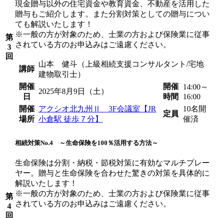
現金贈与以外の住宅資金や教育資金、不動産を活用した
贈与もご紹介します。また分割対策としての贈与につい
ても解説いたします！
※一般の方が対象のため、士業の方および保険業に従事
第
されている方のお申込みはご遠慮ください。
3
回
山本 健斗（上級相続支援コンサルタント/宅地
講師
建物取引士）
開催
開催
14:00～
2025年8月9日（土）
日
時間
16:00
開催
アクシオ北九州Ⅱ 3F会議室【JR
10名
開
定員
場所
小倉駅 徒歩７分】
催済
相続対策No.4 ～生命保険を100％活用する方法～
生命保険は分割・納税・節税対策に有効なマルチプレー
ヤー。贈与と生命保険を合わせた驚きの対策を具体的に
解説いたします！
※一般の方が対象のため、士業の方および保険業に従事
第
されている方のお申込みはご遠慮ください。
4
回