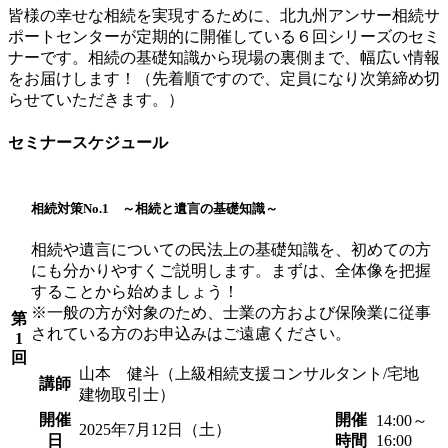
皆様の幸せな相続を実現するために、北九州アンサー相続サ
ポートセンターが定期的に開催している６回シリーズのセミ
ナーです。相続の基礎知識から現場の裏側まで、幅広い情報
をお届けします！（先着順ですので、定員になり次第締め切
らせていただきます。）
セミナースケジュール
相続対策No.1 ～相続と遺言の基礎知識～
相続や遺言についての民法上の基礎知識を、初めての方
にも分かりやすくご説明します。まずは、全体像を把握
することから始めましょう！
※一般の方が対象のため、士業の方および保険業に従事
第
されている方のお申込みはご遠慮ください。
1
回
山本 健斗（上級相続支援コンサルタント/宅地
講師
建物取引士）
開催
開催
14:00～
2025年7月12日（土）
日
時間
16:00