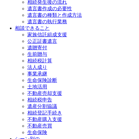
相続発生後の流れ
遺言書作成の必要性
遺言書の種類と作成方法
遺言書の執行業務
相談できること
家族信託組成支援
公正証書遺言
遺贈寄付
生前贈与
相続税計算
法人成り
事業承継
生命保険診断
土地活用
不動産売却支援
相続税申告
遺産分割協議
相続登記手続き
不動産購入支援
不動産売買
生命保険
シーン別の