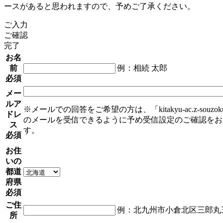
ースがあると思われますので、予めご了承ください。
ご入力
ご確認
完了
お名
前
例：相続 太郎
必須
メー
ルア
※メールでの回答をご希望の方は、「kitakyu-ac.z-souzok
ドレ
のメールを受信できるように予め受信設定のご確認をお
ス
す。
必須
お住
いの
都道
府県
必須
ご住
例：北九州市小倉北区三郎丸三丁
所