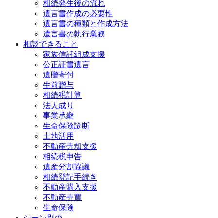
相続発生後の流れ
遺言書作成の必要性
遺言書の種類と作成方法
遺言書の執行業務
相談できること
家族信託組成支援
公正証書遺言
遺贈寄付
生前贈与
相続税計算
法人成り
事業承継
生命保険診断
土地活用
不動産売却支援
相続税申告
遺産分割協議
相続登記手続き
不動産購入支援
不動産売買
生命保険
シーン別の