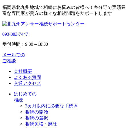
福岡県北九州地域で相続にお悩みの皆様へ！各分野で実績豊
富な専門家が貴方の様々な相続問題をサポートします
093-383-7447
受付時間：9:30～18:30
メールでの
ご相談
会社概要
よくある質問
交通アクセス
はじめての
相続
3ヵ月以内に必要な手続き
相続の開始
相続の選択
相続欠格・廃除