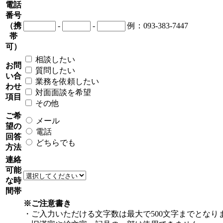
電話
番号
（携
-
-
例：093-383-7447
帯
可）
相談したい
お問
質問したい
い合
業務を依頼したい
わせ
対面面談を希望
項目
その他
ご希
メール
望の
電話
回答
どちらでも
方法
連絡
可能
な時
間帯
※ご注意書き
・ご入力いただける文字数は最大で500文字までとなり